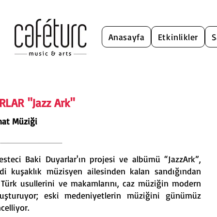
Anasayfa
Etkinlikler
S
ARLAR
"Jazz Ark"
nat Müziği
esteci Baki Duyarlar'ın projesi ve albümü “JazzArk”,
edi kuşaklık müzisyen ailesinden kalan sandığından
i Türk usullerini ve makamlarını, caz müziğin modern
buluşturuyor; eski medeniyetlerin müziğini günümüz
celliyor.