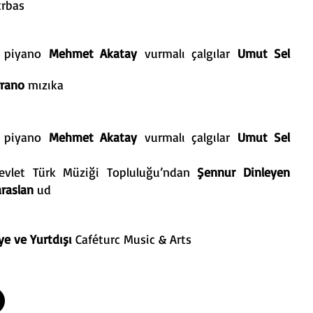
trbas
piyano
Mehmet Akatay
vurmalı çalgılar
Umut Sel
rrano
mızıka
piyano
Mehmet Akatay
vurmalı çalgılar
Umut Sel
evlet Türk Müziği Topluluğu’ndan
Şennur Dinleyen
araslan
ud
ye ve Yurtdışı
Caféturc Music & Arts