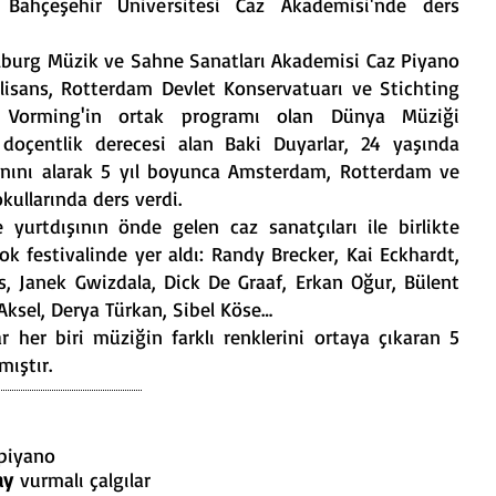
 Bahçeşehir Üniversitesi Caz Akademisi'nde ders
ilburg Müzik ve Sahne Sanatları Akademisi Caz Piyano
isans, Rotterdam Devlet Konservatuarı ve Stichting
e Vorming'in ortak programı olan Dünya Müziği
doçentlik derecesi alan Baki Duyarlar, 24 yaşında
nını alarak 5 yıl boyunca Amsterdam, Rotterdam ve
ullarında ders verdi.
e yurtdışının önde gelen caz sanatçıları ile birlikte
k festivalinde yer aldı: Randy Brecker, Kai Eckhardt,
s, Janek Gwizdala, Dick De Graaf, Erkan Oğur, Bülent
Aksel, Derya Türkan, Sibel Köse…
 her biri müziğin farklı renklerini ortaya çıkaran 5
ıştır.
piyano
ay
vurmalı çalgılar