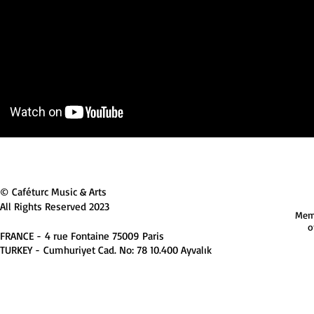
© Caféturc Music & Arts
All Rights Reserved 2023
Mem
o
FRANCE -
4 rue Fontaine 75009 Paris
TURKEY -
Cumhuriyet Cad. No: 78 10.400 Ayvalık