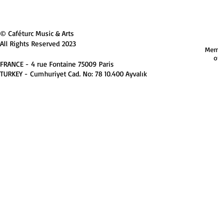
© Caféturc Music & Arts
All Rights Reserved 2023
Mem
o
FRANCE -
4 rue Fontaine 75009 Paris
TURKEY -
Cumhuriyet Cad. No: 78 10.400 Ayvalık